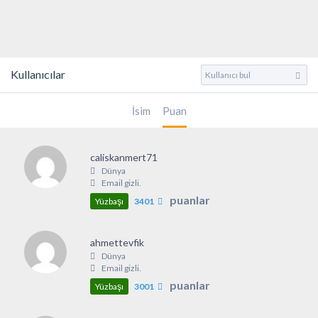
Kullanıcılar
İsim
Puan
caliskanmert71
Dünya
Email gizli.
puanlar
Yüzbaşı
3401
ahmettevfik
Dünya
Email gizli.
puanlar
Yüzbaşı
3001