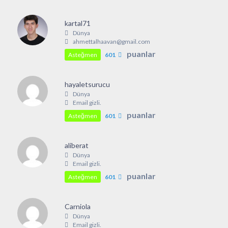
kartal71
Dünya
ahmettalhaavan@gmail.com
puanlar
Asteğmen
601
hayaletsurucu
Dünya
Email gizli.
puanlar
Asteğmen
601
aliberat
Dünya
Email gizli.
puanlar
Asteğmen
601
Carniola
Dünya
Email gizli.