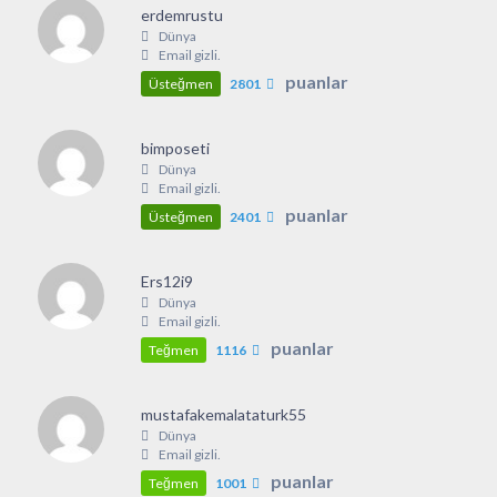
erdemrustu
Dünya
Email gizli.
puanlar
Üsteğmen
2801
bimposeti
Dünya
Email gizli.
puanlar
Üsteğmen
2401
Ers12i9
Dünya
Email gizli.
puanlar
Teğmen
1116
mustafakemalataturk55
Dünya
Email gizli.
puanlar
Teğmen
1001