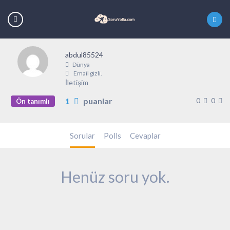
abdul85524
Dünya
Email gizli.
İletişim
1
puanlar
0
0
Ön tanımlı
Sorular
Polls
Cevaplar
Henüz soru yok.