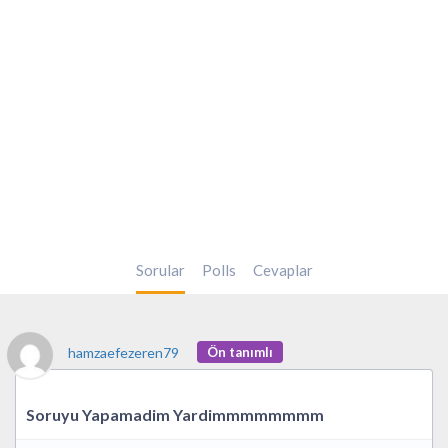
Sorular
Polls
Cevaplar
hamzaefezeren79
Ön tanımlı
Soruyu Yapamadim Yardimmmmmmmm