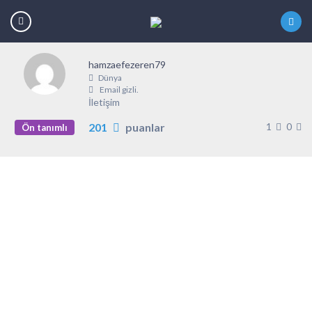
hamzaefezeren79
Dünya
Email gizli.
İletişim
201
puanlar
1
0
Ön tanımlı