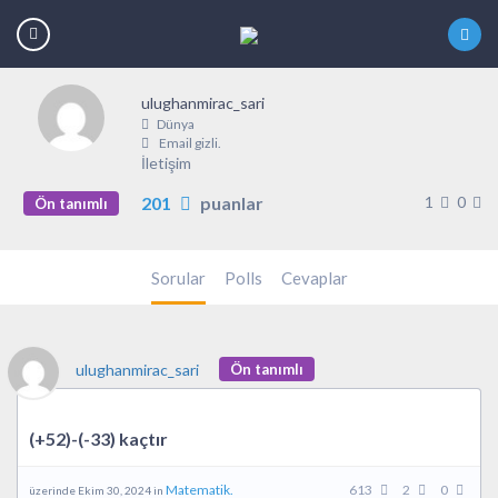
ulughanmirac_sari
Dünya
Email gizli.
İletişim
201
puanlar
1
0
Ön tanımlı
Sorular
Polls
Cevaplar
ulughanmirac_sari
Ön tanımlı
(+52)-(-33) kaçtır
Matematik.
613
2
0
üzerinde Ekim 30, 2024 in